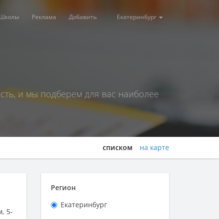
Школы
Реклама
Добавить
Екатеринбург
ть, и мы подберем для вас наиболее
списком
на карте
Регион
Екатеринбург
, 5-