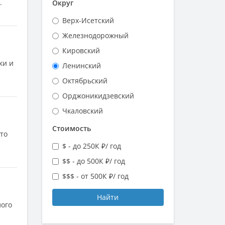
.
Округ
Верх-Исетский
Железнодорожный
Кировский
ки и
Ленинский
Октябрьский
Орджоникидзевский
Чкаловский
Стоимость
то
$ - до 250К ₽/ год
$$ - до 500К ₽/ год
$$$ - от 500К ₽/ год
Найти
лого