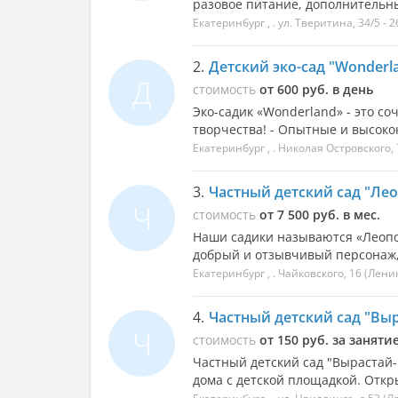
разовое питание, дополнительные
Екатеринбург
, .
ул. Тверитина, 34/5 - 2
2.
Детский эко-сад "Wonderl
Д
стоимость
от 600 руб. в день
Эко-садик «Wonderland» - это со
творчества! - Опытные и высоко
Екатеринбург
, .
Николая Островского, 
3.
Частный детский сад "Лео
Ч
стоимость
от 7 500 руб. в мес.
Наши садики называются «Леопол
добрый и отзывчивый персонаж, 
Екатеринбург
, .
Чайковского, 16
(Лени
4.
Частный детский сад "Выр
Ч
стоимость
от 150 руб. за заняти
Частный детский сад "Вырастай-
дома с детской площадкой. Открыл 