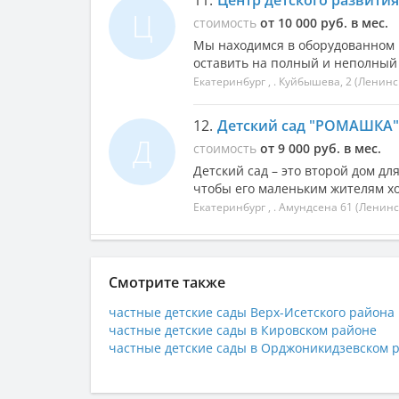
11.
Центр детского развития
Ц
стоимость
от 10 000 руб. в мес.
Мы находимся в оборудованном 
оставить на полный и неполный (
Екатеринбург
, .
Куйбышева, 2
(Ленинс
12.
Детский сад "РОМАШКА"
Д
стоимость
от 9 000 руб. в мес.
Детский сад – это второй дом дл
чтобы его маленьким жителям хо
Екатеринбург
, .
Амундсена 61
(Ленинс
Смотрите также
частные детские сады Верх-Исетского района
частные детские сады в Кировском районе
частные детские сады в Орджоникидзевском 