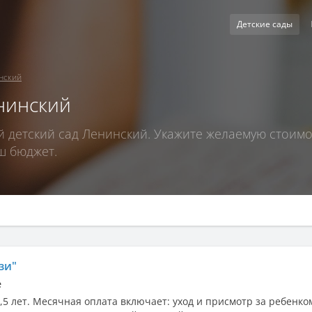
Детские сады
нский
енинский
детский сад Ленинский. Укажите желаемую стоимос
ш бюджет.
зи"
е
3,5 лет. Месячная оплата включает: уход и присмотр за ребенком