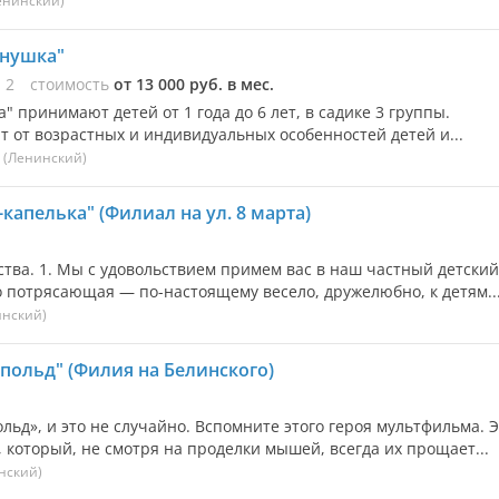
енинский)
ёнушка"
ы
2
стоимость
от 13 000 руб. в мес.
" принимают детей от 1 года до 6 лет, в садике 3 группы.
 от возрастных и индивидуальных особенностей детей и...
9
(Ленинский)
капелька" (Филиал на ул. 8 марта)
ва. 1. Мы с удовольствием примем вас в наш частный детский
то потрясающая — по-настоящему весело, дружелюбно, к детям..
нский)
польд" (Филия на Белинского)
ьд», и это не случайно. Вспомните этого героя мультфильма. Э
который, не смотря на проделки мышей, всегда их прощает...
нский)