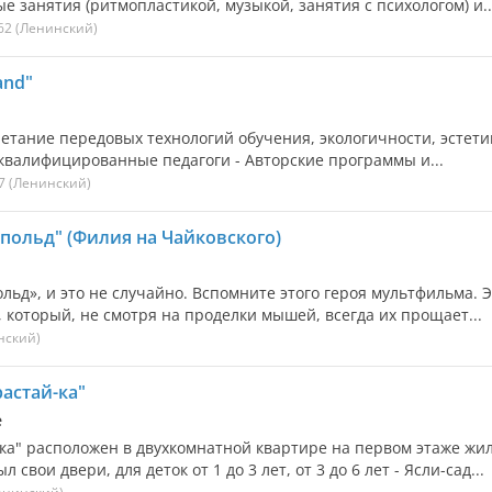
 занятия (ритмопластикой, музыкой, занятия с психологом) и..
62
(Ленинский)
and"
четание передовых технологий обучения, экологичности, эстети
квалифицированные педагоги - Авторские программы и...
7
(Ленинский)
польд" (Филия на Чайковского)
ьд», и это не случайно. Вспомните этого героя мультфильма. Э
который, не смотря на проделки мышей, всегда их прощает...
нский)
астай-ка"
е
ка" расположен в двухкомнатной квартире на первом этаже жи
свои двери, для деток от 1 до 3 лет, от 3 до 6 лет - Ясли-сад...