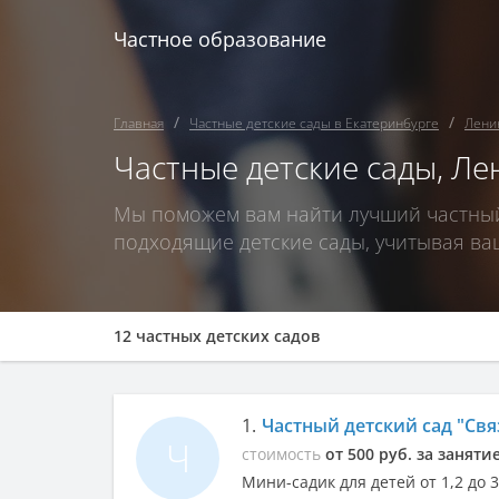
Частное образование
Главная
Частные детские сады в Екатеринбурге
Лени
Частные детские сады, Л
Мы поможем вам найти лучший частный 
подходящие детские сады, учитывая ва
12 частных детских садов
1.
Частный детский сад "Свя
Ч
стоимость
от 500 руб. за заняти
Мини-садик для детей от 1,2 до 