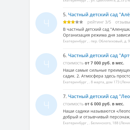
Екатеринбург
, .
ул. Цвиллинга, д.53
(Л
5.
Частный детский сад "Ал
Ч
рейтинг
3
/
5
отзыв
В частный детский сад "Аленушка
Организация режима дня зависит
Екатеринбург
, .
пер. Облепиховый, д. 
6.
Частный детский сад "Арт-
Ч
стоимость
от 7 000 руб. в мес.
Наши самые сильные преимущест
садик. 2. Атмосфера здесь прос
Екатеринбург
, .
8 марта, дом 173
(Лени
7.
Частный детский сад "Лео
Ч
стоимость
от 6 000 руб. в мес.
Наши садики называются «Леопол
добрый и отзывчивый персонаж, 
Екатеринбург
, .
Белинского, 188
(Лени