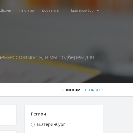
Школы
Реклама
Добавить
Екатеринбург
аемую стоимость, и мы подберем для
списком
на карте
Регион
Екатеринбург