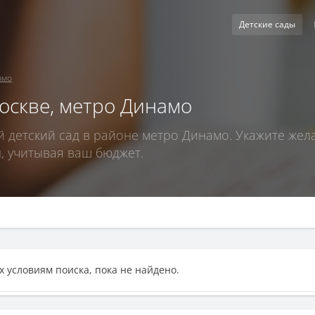
Детские сады
амо
оскве, метро Динамо
детский сад в районе метро Динамо. Укажите жел
, учитывая ваш бюджет.
 условиям поиска, пока не найдено.