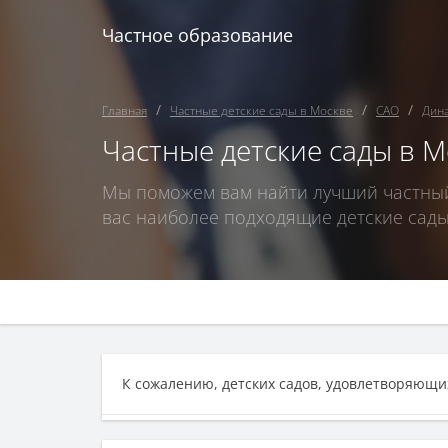
Частное образование
Главная
Частные детские сады в Москве
САО
Дин
Частные детские сады в М
Мы поможем вам найти лучший частный 
вас наиболее подходящие детские сады
К сожалению, детских садов, удовлетворяющих