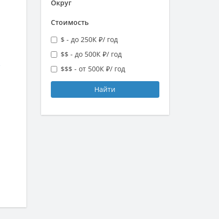
Округ
Стоимость
$ - до 250К ₽/ год
$$ - до 500К ₽/ год
е
$$$ - от 500К ₽/ год
Найти