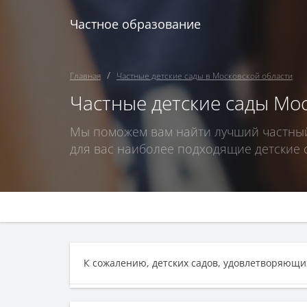
Частное образование
Главная
Частные детские сады в Московской области
Частные детские сады Мо
Мы поможем вам найти лучший частный 
для вас наиболее подходящие детские 
К сожалению, детских садов, удовлетворяющих