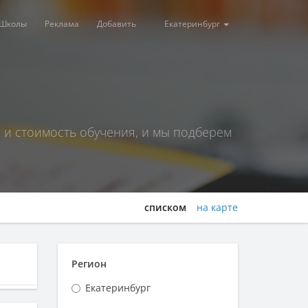
Школы
Реклама
Добавить
Екатеринбург
 и стоимость обучения, и мы подберем
списком
на карте
Регион
Екатеринбург