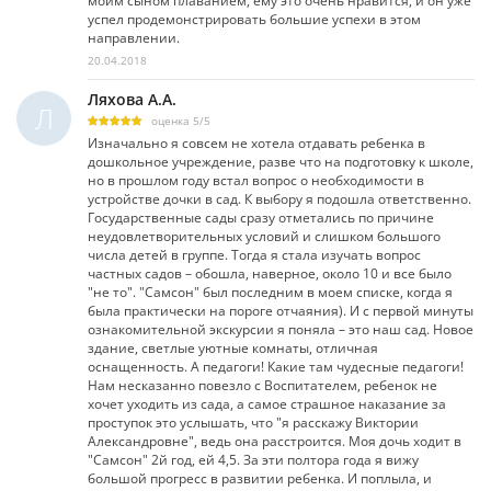
моим сыном плаванием, ему это очень нравится, и он уже
успел продемонстрировать большие успехи в этом
направлении.
20.04.2018
Ляхова А.А.
Л
оценка
5
/
5
Изначально я совсем не хотела отдавать ребенка в
дошкольное учреждение, разве что на подготовку к школе,
но в прошлом году встал вопрос о необходимости в
устройстве дочки в сад. К выбору я подошла ответственно.
Государственные сады сразу отметались по причине
неудовлетворительных условий и слишком большого
числа детей в группе. Тогда я стала изучать вопрос
частных садов – обошла, наверное, около 10 и все было
"не то". "Самсон" был последним в моем списке, когда я
была практически на пороге отчаяния). И с первой минуты
ознакомительной экскурсии я поняла – это наш сад. Новое
здание, светлые уютные комнаты, отличная
оснащенность. А педагоги! Какие там чудесные педагоги!
Нам несказанно повезло с Воспитателем, ребенок не
хочет уходить из сада, а самое страшное наказание за
проступок это услышать, что "я расскажу Виктории
Александровне", ведь она расстроится. Моя дочь ходит в
"Самсон" 2й год, ей 4,5. За эти полтора года я вижу
большой прогресс в развитии ребенка. И поплыла, и