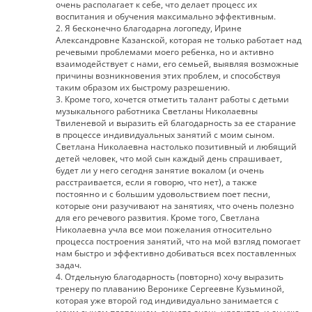
очень располагает к себе, что делает процесс их
воспитания и обучения максимально эффективным.
2. Я бесконечно благодарна логопеду, Ирине
Александровне Казанской, которая не только работает над
речевыми проблемами моего ребенка, но и активно
взаимодействует с нами, его семьей, выявляя возможные
причины возникновения этих проблем, и способствуя
таким образом их быстрому разрешению.
3. Кроме того, хочется отметить талант работы с детьми
музыкального работника Светланы Николаевны
Твиленевой и выразить ей благодарность за ее старание
в процессе индивидуальных занятий с моим сыном.
Светлана Николаевна настолько позитивный и любящий
детей человек, что мой сын каждый день спрашивает,
будет ли у него сегодня занятие вокалом (и очень
расстраивается, если я говорю, что нет), а также
постоянно и с большим удовольствием поет песни,
которые они разучивают на занятиях, что очень полезно
для его речевого развития. Кроме того, Светлана
Николаевна учла все мои пожелания относительно
процесса построения занятий, что на мой взгляд помогает
нам быстро и эффективно добиваться всех поставленных
задач.
4. Отдельную благодарность (повторно) хочу выразить
тренеру по плаванию Веронике Сергеевне Кузьминой,
которая уже второй год индивидуально занимается с