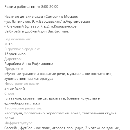
Режим работы: пн-пт 8:00-20:00
Частные детские сады «Самсон» в Москве:
- ул. Ялтинская, 9, м.Варшавская/ м.Чертановская
- Кленовый бульвар, 7, к.2, м.Коломенское
Выбирайте удобный для Вас филиал.
Год основания:
2015
В группах в среднем:
15 учеников
Директор:
Вирабова Анна Рафаиловна
Предметы:
обучение грамоте и развитие речи, музыкальное воспитание,
художественная литература
Иностранные языки:
английский
Спорт:
плавание, карате, танцы, шахматы, боевые искусства и
единоборства, лыжи
Творческое развитие:
изостудия, фортепьяно, хореография, вокал, театральная студия,
лепка
Инфраструктура:
бассейн, футбольное поле, игровая площадка, 3-х этажное здание,