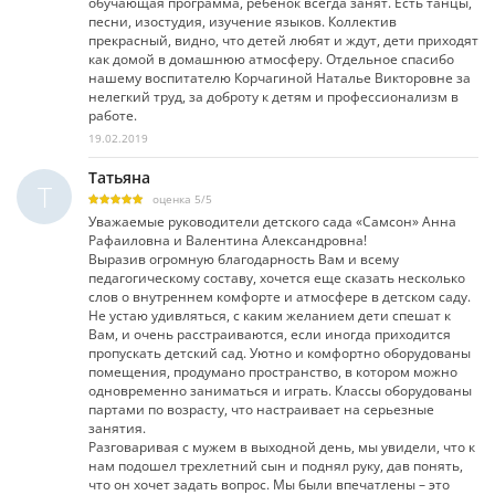
обучающая программа, ребенок всегда занят. Есть танцы,
песни, изостудия, изучение языков. Коллектив
прекрасный, видно, что детей любят и ждут, дети приходят
как домой в домашнюю атмосферу. Отдельное спасибо
нашему воспитателю Корчагиной Наталье Викторовне за
нелегкий труд, за доброту к детям и профессионализм в
работе.
19.02.2019
Татьяна
Т
оценка
5
/
5
Уважаемые руководители детского сада «Самсон» Анна
Рафаиловна и Валентина Александровна!
Выразив огромную благодарность Вам и всему
педагогическому составу, хочется еще сказать несколько
слов о внутреннем комфорте и атмосфере в детском саду.
Не устаю удивляться, с каким желанием дети спешат к
Вам, и очень расcтраиваются, если иногда приходится
пропускать детский сад. Уютно и комфортно оборудованы
помещения, продумано пространство, в котором можно
одновременно заниматься и играть. Классы оборудованы
партами по возрасту, что настраивает на серьезные
занятия.
Разговаривая с мужем в выходной день, мы увидели, что к
нам подошел трехлетний сын и поднял руку, дав понять,
что он хочет задать вопрос. Мы были впечатлены – это