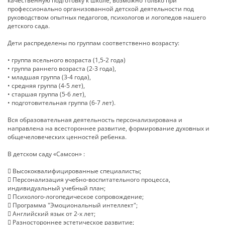
качественную подготовку к школе, возможно только при
профессионально организованной детской деятельности под
руководством опытных педагогов, психологов и логопедов нашего
детского сада.
Дети распределены по группам соответственно возрасту:
• группа ясельного возраста (1,5-2 года)
• группа раннего возраста (2-3 года),
• младшая группа (3-4 года),
• средняя группа (4-5 лет),
• старшая группа (5-6 лет),
• подготовительная группа (6-7 лет).
Вся образовательная деятельность персонализирована и
направлена на всестороннее развитие, формирование духовных и
общечеловеческих ценностей ребенка.
В детском саду «Самсон» :
 Высококвалифицированные специалисты;
 Персонализация учебно-воспитательного процесса,
индивидуальный учебный план;
 Психолого-логопедическое сопровождение;
 Программа "Эмоциональный интеллект";
 Английский язык от 2-х лет;
 Разностороннее эстетическое развитие;