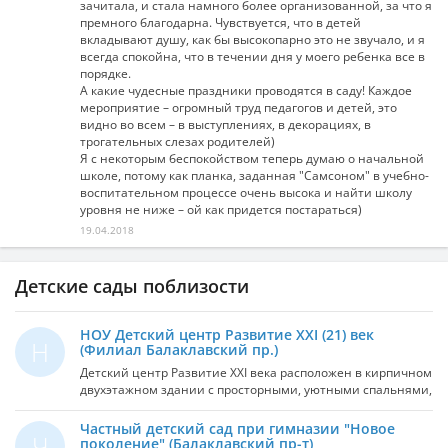
зачитала, и стала намного более организованной, за что я
премного благодарна. Чувствуется, что в детей
вкладывают душу, как бы высокопарно это не звучало, и я
всегда спокойна, что в течении дня у моего ребенка все в
порядке.
А какие чудесные праздники проводятся в саду! Каждое
мероприятие – огромный труд педагогов и детей, это
видно во всем – в выступлениях, в декорациях, в
трогательных слезах родителей)
Я с некоторым беспокойством теперь думаю о начальной
школе, потому как планка, заданная "Самсоном" в учебно-
воспитательном процессе очень высока и найти школу
уровня не ниже – ой как придется постараться)
19.04.2018
Детские сады поблизости
НОУ Детский центр Развитие XXI (21) век
Н
(Филиал Балаклавский пр.)
Детский центр Развитие XXI века расположен в кирпичном
двухэтажном здании с просторными, уютными спальнями,
игровыми комнатами, оформленными в соответствии с
возрастными и психофизиологическими особенностями
Частный детский сад при гимназии "Новое
Ч
детей: игровые зоны с нестандартным оборудованием,
поколение" (Балаклавский пр-т)