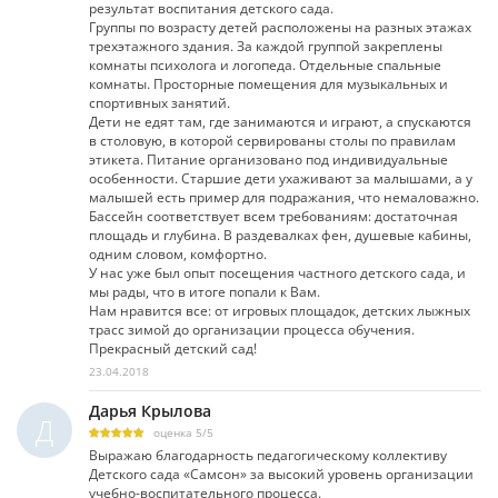
результат воспитания детского сада.
Группы по возрасту детей расположены на разных этажах
трехэтажного здания. За каждой группой закреплены
комнаты психолога и логопеда. Отдельные спальные
комнаты. Просторные помещения для музыкальных и
спортивных занятий.
Дети не едят там, где занимаются и играют, а спускаются
в столовую, в которой сервированы столы по правилам
этикета. Питание организовано под индивидуальные
особенности. Старшие дети ухаживают за малышами, а у
малышей есть пример для подражания, что немаловажно.
Бассейн соответствует всем требованиям: достаточная
площадь и глубина. В раздевалках фен, душевые кабины,
одним словом, комфортно.
У нас уже был опыт посещения частного детского сада, и
мы рады, что в итоге попали к Вам.
Нам нравится все: от игровых площадок, детских лыжных
трасс зимой до организации процесса обучения.
Прекрасный детский сад!
23.04.2018
Дарья Крылова
Д
оценка
5
/
5
Выражаю благодарность педагогическому коллективу
Детского сада «Самсон» за высокий уровень организации
учебно-воспитательного процесса.