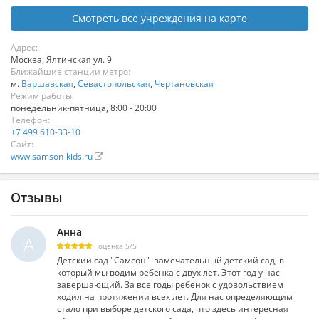
Смотреть все учреждения на карте
Адрес:
Москва
,
Ялтинская ул. 9
Ближайшие станции метро:
м.
Варшавская
,
Севастопольская
,
Чертановская
Режим работы:
понедельник-пятница, 8:00 - 20:00
Телефон:
+7 499 610-33-10
Сайт:
www.samson-kids.ru
Отзывы
Анна
А
оценка
5
/
5
Детский сад "Самсон"- замечательный детский сад, в
который мы водим ребенка с двух лет. Этот год у нас
завершающий. За все годы ребенок с удовольствием
ходил на протяжении всех лет. Для нас определяющим
стало при выборе детского сада, что здесь интересная