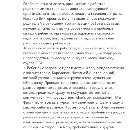
Особо хочется отметить организацию работы с
родителями со стороны помощника заведующей по
организационным вопросам, педагога-психолога Угрыны
Натальи Викторовны. Ею учитываются все пожелания
родителей в отношении организации работы с детьми,
изучаются специфические особенности и проблемы
каждого ребенка, организуется адресная психолого-
педагогическая, логопедическая и оздоровительная
работа с каждым ребенком.
Хочу также отметить работу отдельных специалистов,
которые оказывают всестороннюю помощь и поддержку
непосредственно моему ребенку (Крылову Максиму,
группа 3-Б):
1. Ребенок с радостью идет в детский сад, ожидая встречи
с воспитателем, Кареловой Натальей Анатольевной,
которой удалось создать в группе очень душевную
обстановку. Проводятся высококвалифицированные
разносторонние занятия, о процессе и результатах
которых родители сразу же получают фотоотчет с
комментариями посредством what's up приложения. Мы
фактически всегда в курсе, чем занимаются дети в саду и
как они себя чувствуют. Кроме того, Наталья Анатольевна
с пониманием и трепетом относится к проблемам каждого
ребенка, очень деликатна и профессиональна во
взаимодействии с родителями, а по отношению к детям
она с одной стороны в меру требовательна, с другой -