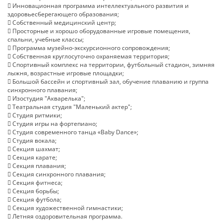
 Инновационная программа интеллектуального развития и
здоровьесберегающего образования;
 Собственный медицинский центр;
 Просторные и хорошо оборудованные игровые помещения,
спальни, учебные классы;
 Программа музейно-экскурсионного сопровождения;
 Собственная круглосуточно охраняемая территория;
 Спортивный комплекс на территории, футбольный стадион, зимняя
лыжня, возрастные игровые площадки;
 Большой бассейн и спортивный зал, обучение плаванию и группа
синхронного плавания;
 Изостудия "Акварелька";
 Театральная студия "Маленький актер";
 Студия ритмики;
 Студия игры на фортепиано;
 Студия современного танца «Baby Dance»;
 Студия вокала;
 Секция шахмат;
 Секция карате;
 Секция плавания;
 Секция синхронного плавания;
 Секция фитнеса;
 Секция борьбы;
 Секция футбола;
 Секция художественной гимнастики;
 Летняя оздоровительная программа.