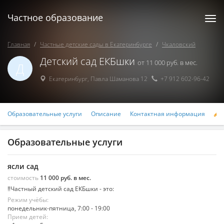
Частное образование
Togg
navi
Главная
Частные детские сады в Екатеринбурге
Чкаловский
Детский сад ЕКБшки
от 11 000 руб. в мес.
Д
Екатеринбург
,
Павла Шаманова 12
+7 912 602-96-42
Образовательные услуги
Описание
Контактная информация
Р
Образовательные услуги
ясли сад
стоимость
11 000 руб. в мес.
‼Частный детский сад ЕКБшки - это:
Режим учёбы:
понедельник-пятница, 7:00 - 19:00
Прием детей: