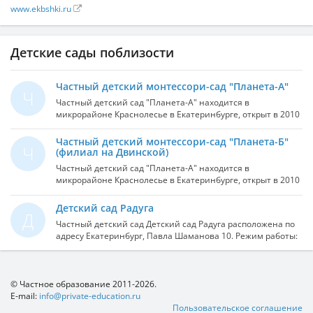
www.ekbshki.ru
Детские сады поблизости
Частный детский монтессори-сад "Планета-А"
Ч
Частный детский сад "Планета-А" находится в
микрорайоне Краснолесье в Екатеринбурге, открыт в 2010
году.В каждой группе современная мебель и игрушки,
кроватки с ортопедическими матрасиками, системой
Частный детский монтессори-сад "Планета-Б"
Ч
ионизация и увлажнение воздуха; мини зоопарк, изо –
(филиал на Двинской)
студия, спортивный и музыкальный зал, кабинет
Частный детский сад "Планета-А" находится в
психолога, логопеда и английского языка, медицинский
микрорайоне Краснолесье в Екатеринбурге, открыт в 2010
блок с массажной комнатой и изолятором; охрана,
году.В каждой группе современная мебель и игрушки,
круглосуточное видеонаблюдение территории и каждой
кроватки с ортопедическими матрасиками, системой
Детский сад Радуга
группы. Экологически чистый район с удобной
Д
ионизация и увлажнение воздуха; мини зоопарк, изо –
транспортной развязкой.
Частный детский сад Детский сад Радуга расположена по
студия, спортивный и музыкальный зал, кабинет
адресу Екатеринбург, Павла Шаманова 10. Режим работы:
психолога, логопеда и английского языка, медицинский
понедельник-пятница, 8:00 - 20:00
блок с массажной комнатой и изолятором; охрана,
круглосуточное видеонаблюдение территории и каждой
группы. Экологически чистый район с удобной
© Частное образование 2011-2026.
транспортной развязкой.
E-mail:
info@private-education.ru
Пользовательское соглашение