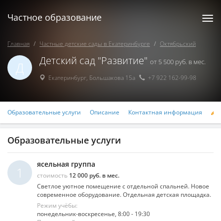
Частное образование
Togg
navi
Главная
Частные детские сады в Екатеринбурге
Октябрьский
Детский сад "Развитие"
от 5 500 руб. в мес.
Д
Екатеринбург
,
Большакова 15а
+7 922 162-99-98
Образовательные услуги
Описание
Контактная информация
Р
Образовательные услуги
ясельная группа
1
стоимость
12 000 руб. в мес.
Светлое уютное помещение с отдельной спальней. Новое
современное оборудование. Отдельная детская площадка.
Режим учёбы:
понедельник-воскресенье, 8:00 - 19:30