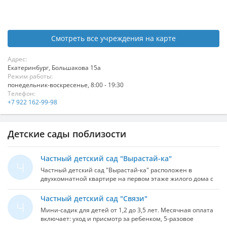
Смотреть все учреждения на карте
Адрес:
Екатеринбург
,
Большакова 15а
Режим работы:
понедельник-воскресенье, 8:00 - 19:30
Телефон:
+7 922 162-99-98
Детские сады поблизости
Частный детский сад "Вырастай-ка"
Ч
Частный детский сад "Вырастай-ка" расположен в
двухкомнатной квартире на первом этаже жилого дома с
детской площадкой. Открыл свои двери, для деток от 1 до 3
лет, от 3 до 6 лет - Ясли-сад "Вырастай-ка"! Будем рады
Частный детский сад "Связи"
Ч
видеть ваших деток в нашем уютном, тёплом,
Мини-садик для детей от 1,2 до 3,5 лет. Месячная оплата
гостеприимном и светлом садике. Ваш малыш будет
включает: уход и присмотр за ребенком, 5-разовое
окружён заботой, вниманием, лаской и вкусненько