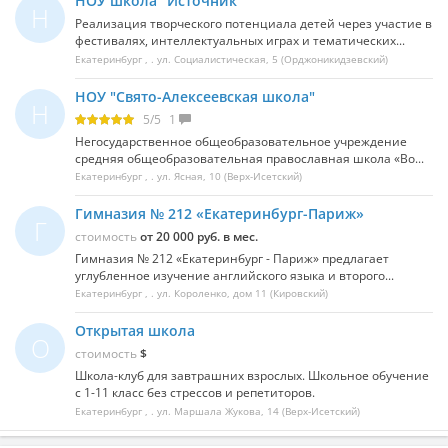
НОУ школа "Источник"
Н
Реализация творческого потенциала детей через участие в
фестивалях, интеллектуальных играх и тематических...
Екатеринбург
, .
ул. Социалистическая, 5
(Орджоникидзевский)
НОУ "Свято-Алексеевская школа"
Н
5
/
5
1
Негосударственное общеобразовательное учреждение
средняя общеобразовательная православная школа «Во...
Екатеринбург
, .
ул. Ясная, 10
(Верх-Исетский)
Гимназия № 212 «Екатеринбург-Париж»
Г
стоимость
от 20 000 руб. в мес.
Гимназия № 212 «Екатеринбург - Париж» предлагает
углубленное изучение английского языка и второго...
Екатеринбург
, .
ул. Короленко, дом 11
(Кировский)
Открытая школа
О
стоимость
$
Школа-клуб для завтрашних взрослых. Школьное обучение
с 1-11 класс без стрессов и репетиторов.
Екатеринбург
, .
ул. Маршала Жукова, 14
(Верх-Исетский)