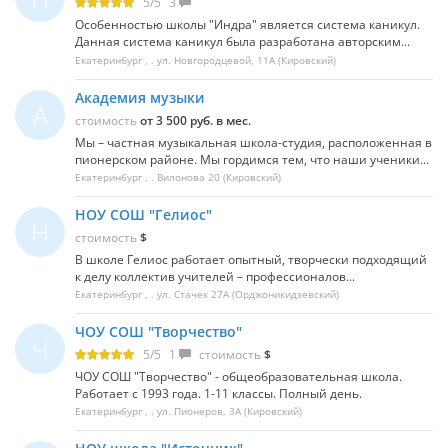
5
/
5
3
Особенностью школы "Индра" является система каникул.
Данная система каникул была разработана авторским...
Екатеринбург
, .
ул. Новгородцевой, 11А
(Кировский)
Академия музыки
А
стоимость
от 3 500 руб. в мес.
Мы – частная музыкальная школа-студия, расположенная в
пионерском районе. Мы гордимся тем, что наши ученики...
Екатеринбург
, .
Вилонова 20
(Кировский)
НОУ СОШ "Гелиос"
Н
стоимость
$
В школе Гелиос работает опытный, творчески подходящий
к делу коллектив учителей – профессионалов...
Екатеринбург
, .
ул. Стачек 27А
(Орджоникидзевский)
ЧОУ СОШ "Творчество"
Ч
5
/
5
1
стоимость
$
ЧОУ СОШ "Творчество" - общеобразовательная школа.
Работает с 1993 года. 1-11 классы. Полный день.
Екатеринбург
, .
ул. Пионеров, 3А
(Кировский)