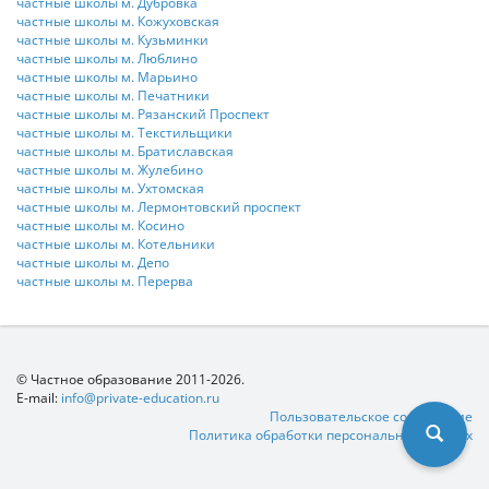
частные школы м. Дубровка
частные школы м. Кожуховская
частные школы м. Кузьминки
частные школы м. Люблино
частные школы м. Марьино
частные школы м. Печатники
частные школы м. Рязанский Проспект
частные школы м. Текстильщики
частные школы м. Братиславская
частные школы м. Жулебино
частные школы м. Ухтомская
частные школы м. Лермонтовский проспект
частные школы м. Косино
частные школы м. Котельники
частные школы м. Депо
частные школы м. Перерва
© Частное образование 2011-2026.
E-mail:
info@private-education.ru
Пользовательское соглашение
Политика обработки персональных данных