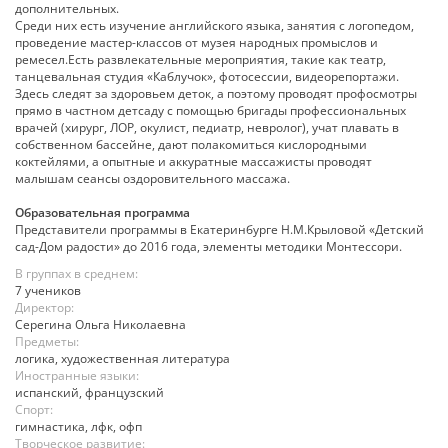
дополнительных.
Среди них есть изучение английского языка, занятия с логопедом,
проведение мастер-классов от музея народных промыслов и
ремесел.Есть развлекательные мероприятия, такие как театр,
танцевальная студия «Каблучок», фотосессии, видеорепортажи.
Здесь следят за здоровьем деток, а поэтому проводят профосмотры
прямо в частном детсаду с помощью бригады профессиональных
врачей (хирург, ЛОР, окулист, педиатр, невролог), учат плавать в
собственном бассейне, дают полакомиться кислородными
коктейлями, а опытные и аккуратные массажисты проводят
малышам сеансы оздоровительного массажа.
Образовательная программа
Представители программы в Екатеринбурге Н.М.Крыловой «Детский
сад-Дом радости» до 2016 года, элементы методики Монтессори.
В группах в среднем:
7 учеников
Директор:
Серегина Ольга Николаевна
Предметы:
логика, художественная литература
Иностранные языки:
испанский, французский
Спорт:
гимнастика, лфк, офп
Творческое развитие: