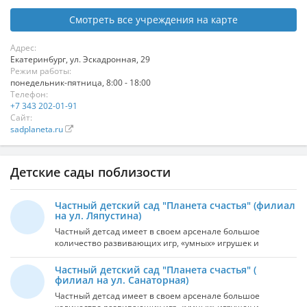
Смотреть все учреждения на карте
Адрес:
Екатеринбург
,
ул. Эскадронная, 29
Режим работы:
понедельник-пятница, 8:00 - 18:00
Телефон:
+7 343 202-01-91
Сайт:
sadplaneta.ru
Детские сады поблизости
Частный детский сад "Планета счастья" (филиал
на ул. Ляпустина)
Частный детсад имеет в своем арсенале большое
количество развивающих игр, «умных» игрушек и
интересных знаний для вашего ребенка. Частный детсад
также рад предоставить целый ряд дополнительных.
Частный детский сад "Планета счастья" (
Среди них есть изучение английского языка, занятия с
филиал на ул. Санаторная)
логопедом, проведение мастер-классов от музея народных
Частный детсад имеет в своем арсенале большое
промыслов и ремесел.Есть развлекательные мероприятия,