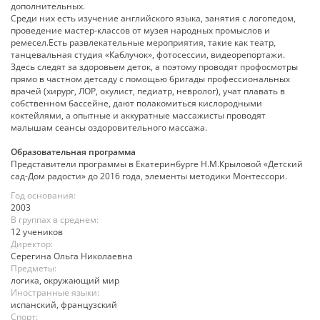
дополнительных.
Среди них есть изучение английского языка, занятия с логопедом,
проведение мастер-классов от музея народных промыслов и
ремесел.Есть развлекательные мероприятия, такие как театр,
танцевальная студия «Каблучок», фотосессии, видеорепортажи.
Здесь следят за здоровьем деток, а поэтому проводят профосмотры
прямо в частном детсаду с помощью бригады профессиональных
врачей (хирург, ЛОР, окулист, педиатр, невролог), учат плавать в
собственном бассейне, дают полакомиться кислородными
коктейлями, а опытные и аккуратные массажисты проводят
малышам сеансы оздоровительного массажа.
Образовательная программа
Представители программы в Екатеринбурге Н.М.Крыловой «Детский
сад-Дом радости» до 2016 года, элементы методики Монтессори.
Год основания:
2003
В группах в среднем:
12 учеников
Директор:
Серегина Ольга Николаевна
Предметы:
логика, окружающий мир
Иностранные языки:
испанский, французский
Спорт: