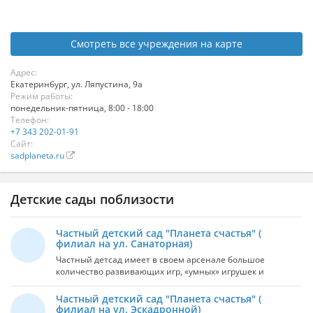
Смотреть все учреждения на карте
Адрес:
Екатеринбург
,
ул. Ляпустина, 9а
Режим работы:
понедельник-пятница, 8:00 - 18:00
Телефон:
+7 343 202-01-91
Сайт:
sadplaneta.ru
Детские сады поблизости
Частный детский сад "Планета счастья" (
филиал на ул. Санаторная)
Частный детсад имеет в своем арсенале большое
количество развивающих игр, «умных» игрушек и
интересных знаний для вашего ребенка. Частный детсад
также рад предоставить целый ряд дополнительных.
Частный детский сад "Планета счастья" (
Среди них есть изучение английского языка, занятия с
филиал на ул. Эскадронной)